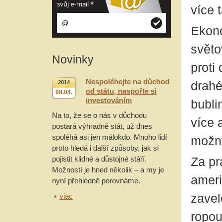
svůj e-mail
*
více 
Ekono
světo
Novinky
proti
Nespoléhejte na důchod
drahé
2014
od státu, naspořte si
08.04.
investováním
bubli
Na to, že se o nás v důchodu
více 
postará výhradně stát, už dnes
spoléhá asi jen málokdo. Mnoho lidí
možný
proto hledá i další způsoby, jak si
pojistit klidné a důstojné stáří.
Za pr
Možností je hned několik – a my je
ameri
nyní přehledně porovnáme.
zavel
viac
ropou