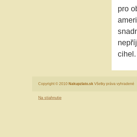
pro o
ameri
snadn
nepří
cihel.
Copyright © 2010
Nakupzlato.sk
Všetky práva vyhradené
Na stiahnutie