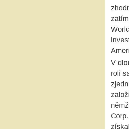
zhodn
zatím
World
inves
Ameri
V dlo
roli 
zjedn
založ
němž 
Corp.
získa