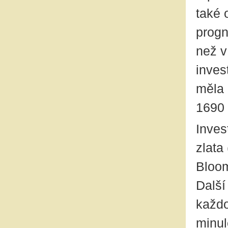
také 
progn
než v
inves
měla 
1690 
Inves
zlata
Bloom
Další
každo
minul