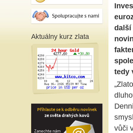
Inves
euroz
Spolupracujte s nami
další
Aktuálny kurz zlata
novin
fakte
spol
tedy 
„Zlat
dluho
Denni
Přihlaste se k odběru novinek
ze světa drahých kovů
smysl
vůči 
Zanechte nám