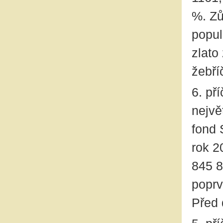
%. Zů
popul
zlato
žebří
6. př
nejvě
fond 
rok 2
845 8
poprv
Před 