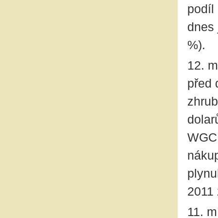
podíl
dnes 
%).
12. m
před 
zhrub
dolar
WGC j
nákup
plynu
2011 
11. m