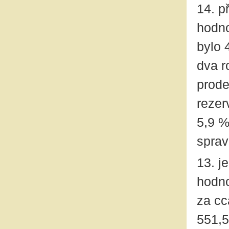
14. p
hodno
bylo 
dva r
prode
rezer
5,9 %
sprav
13. j
hodno
za cc
551,5