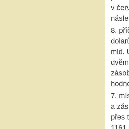
v čer
násle
8. př
dolar
mld. 
dvěma
zásob
hodno
7. mí
a zás
přes 
1161,