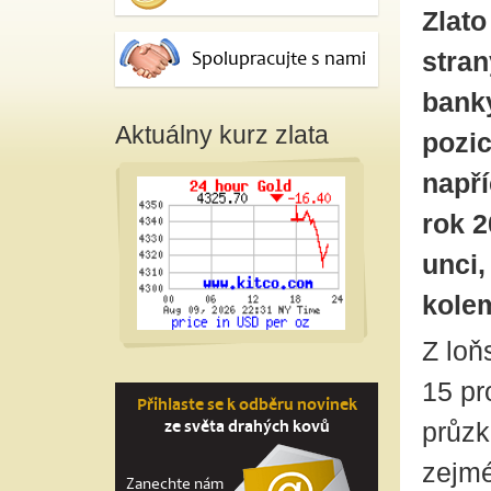
Zlato
stran
Spolupracujte s nami
banky
Aktuálny kurz zlata
pozic
napří
rok 2
unci,
kolem
Z loň
15 pr
Přihlaste se k odběru novinek
ze světa drahých kovů
průzk
zejmé
Zanechte nám