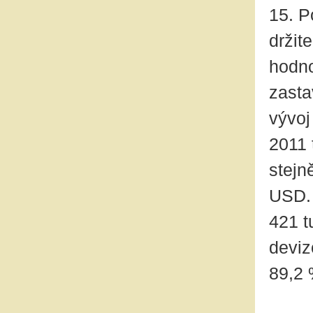
15. P
držit
hodno
zasta
vývoj
2011 
stejn
USD. 
421 t
deviz
89,2 