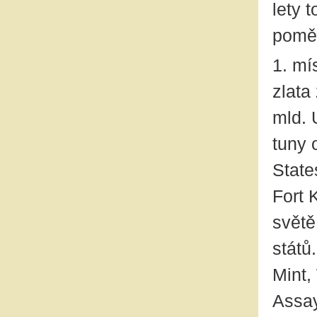
lety 
poměr
1. mí
zlata
mld. 
tuny 
State
Fort 
světě
států
Mint,
Assay