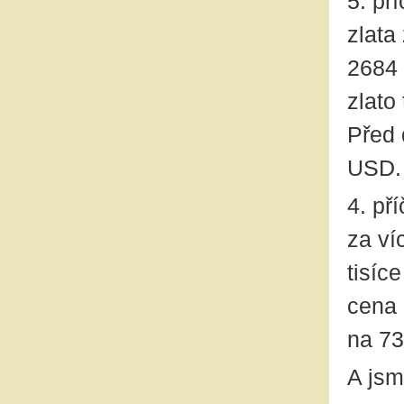
5. př
zlata
2684 
zlato
Před 
USD.
4. př
za ví
tisíc
cena 
na 73
A jsm