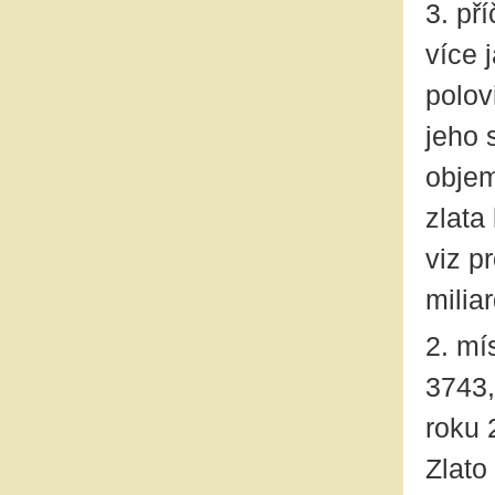
3. př
více 
polov
jeho 
objem
zlata
viz p
milia
2. mí
3743,
roku 
Zlato