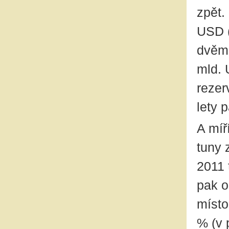
zpět.
USD (
dvěma
mld. 
rezer
lety 
A míř
tuny 
2011 
pak o
místo
% (v 