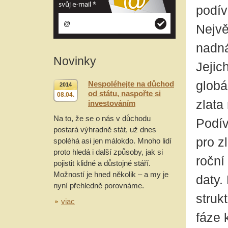
svůj e-mail
*
podív
Nejvě
nadná
Novinky
Jejic
globá
Nespoléhejte na důchod
2014
od státu, naspořte si
08.04.
zlata
investováním
Na to, že se o nás v důchodu
Podív
postará výhradně stát, už dnes
pro z
spoléhá asi jen málokdo. Mnoho lidí
proto hledá i další způsoby, jak si
roční
pojistit klidné a důstojné stáří.
Možností je hned několik – a my je
daty.
nyní přehledně porovnáme.
struk
viac
fáze 