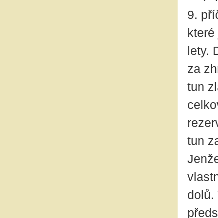
9. př
které
lety.
za zh
tun z
celko
rezer
tun z
Jenže
vlast
dolů.
předs