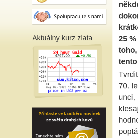
někd
dokon
Spolupracujte s nami
krátk
Aktuálny kurz zlata
25 % 
toho,
tento
Tvrdi
70. l
unci,
klesa
Přihlaste se k odběru novinek
hodno
ze světa drahých kovů
poptá
Zanechte nám