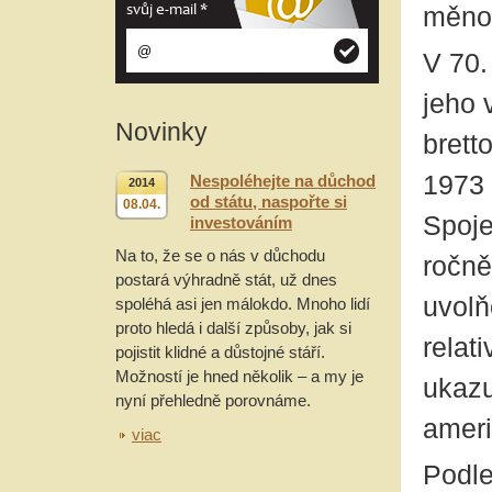
svůj e-mail
*
měno
V 70.
jeho 
Novinky
brett
1973 
Nespoléhejte na důchod
2014
od státu, naspořte si
08.04.
Spoje
investováním
Na to, že se o nás v důchodu
ročně
postará výhradně stát, už dnes
uvolň
spoléhá asi jen málokdo. Mnoho lidí
proto hledá i další způsoby, jak si
relat
pojistit klidné a důstojné stáří.
Možností je hned několik – a my je
ukazu
nyní přehledně porovnáme.
ameri
viac
Podle