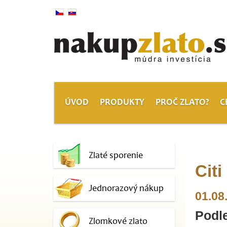
ÚVOD
PRODUKTY
PROČ ZLATO?
C
Zlaté sporenie
Citi
Jednorazový nákup
01.08
Podle
Zlomkové zlato