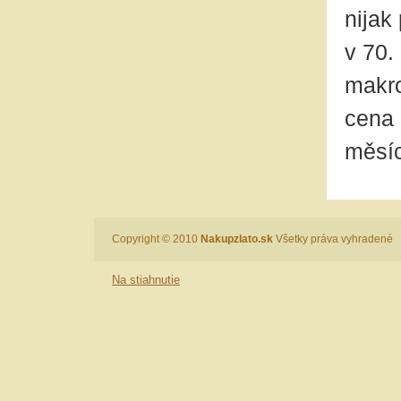
nijak
v 70.
makro
cena 
měsíc
Copyright © 2010
Nakupzlato.sk
Všetky práva vyhradené
Na stiahnutie